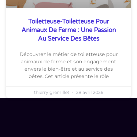
Toiletteuse-Toiletteuse Pour
Animaux De Ferme : Une Passion
Au Service Des Bêtes
Découvrez le métier de toiletteuse pour
animaux de ferme et son engagement
envers le bien-être et au service des
bêtes. Cet article présente le rôle
thierry gremillet
28 avril 2026