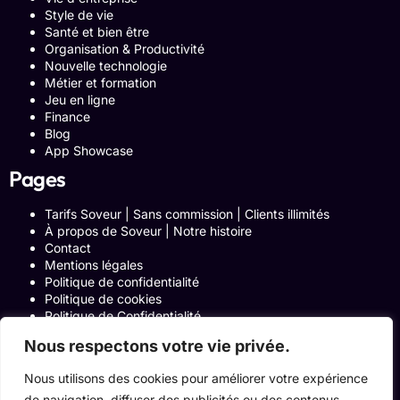
Style de vie
Santé et bien être
Organisation & Productivité
Nouvelle technologie
Métier et formation
Jeu en ligne
Finance
Blog
App Showcase
Pages
Tarifs Soveur | Sans commission | Clients illimités
À propos de Soveur | Notre histoire
Contact
Mentions légales
Politique de confidentialité
Politique de cookies
Politique de Confidentialité
Formulaire de contact
Nous respectons votre vie privée.
Blog
Notre histoire
Nous utilisons des cookies pour améliorer votre expérience
Programme Affiliation
de navigation, diffuser des publicités ou des contenus