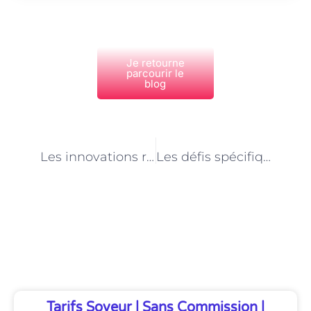
Je retourne
parcourir le
blog
PRÉCÉDENT
NEXT
Les innovations récentes dans le développement d’applications mobiles à Paris
Les défis spécifiques liés au développement d’applications mobiles iOS à Paris
Découvrez Également
Tarifs Soveur | Sans Commission |