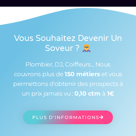
Vous Souhaitez Devenir Un
Soveur
?
Plombier, DJ, Coiffeurs... Nous
couvrons plus de
150 métiers
et vous
permettons d'obtenir des prospects à
un prix jamais vu :
0,10 ctm
à
1€
PLUS D'INFORMATIONS