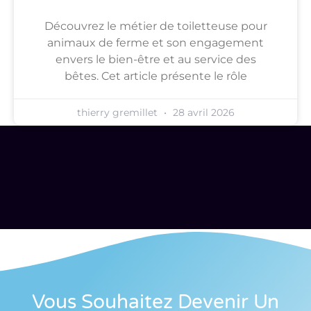
Découvrez le métier de toiletteuse pour
animaux de ferme et son engagement
envers le bien-être et au service des
bêtes. Cet article présente le rôle
thierry gremillet
28 avril 2026
Vous Souhaitez Devenir Un