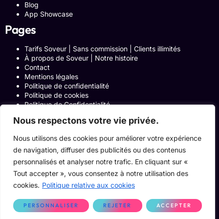
Blog
App Showcase
Pages
Tarifs Soveur | Sans commission | Clients illimités
À propos de Soveur | Notre histoire
Contact
Mentions légales
Politique de confidentialité
Politique de cookies
Politique de Confidentialité
Formulaire de contact
Nous respectons votre vie privée.
Blog
Notre histoire
Nous utilisons des cookies pour améliorer votre expérience
Programme Affiliation
de navigation, diffuser des publicités ou des contenus
Conditions générales d’utilisation
ACCUEIL
personnalisés et analyser notre trafic. En cliquant sur «
Onglets Zone Affilié
Tout accepter », vous consentez à notre utilisation des
Le Blog
cookies.
Politique relative aux cookies
Devenir pro
PERSONNALISER
REJETER
ACCEPTER