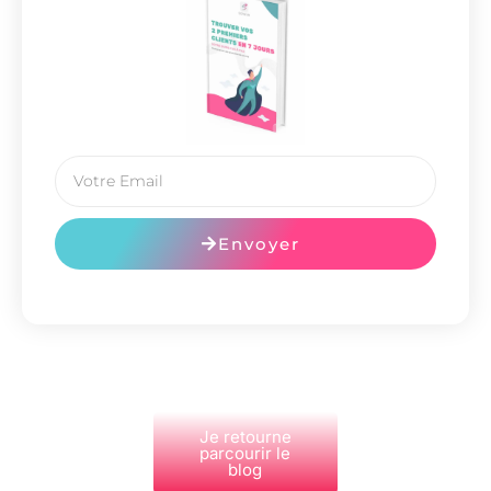
Envoyer
Je retourne
parcourir le
blog