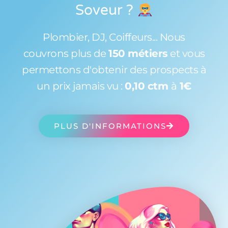
Soveur
?
Plombier, DJ, Coiffeurs... Nous
couvrons plus de
150 métiers
et vous
permettons d'obtenir des prospects à
un prix jamais vu :
0,10 ctm
à
1€
PLUS D'INFORMATIONS