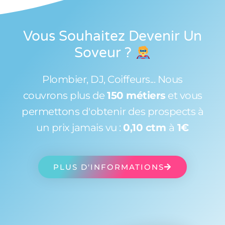
Vous Souhaitez Devenir Un
Soveur
?
Plombier, DJ, Coiffeurs... Nous
couvrons plus de
150 métiers
et vous
permettons d'obtenir des prospects à
un prix jamais vu :
0,10 ctm
à
1€
PLUS D'INFORMATIONS