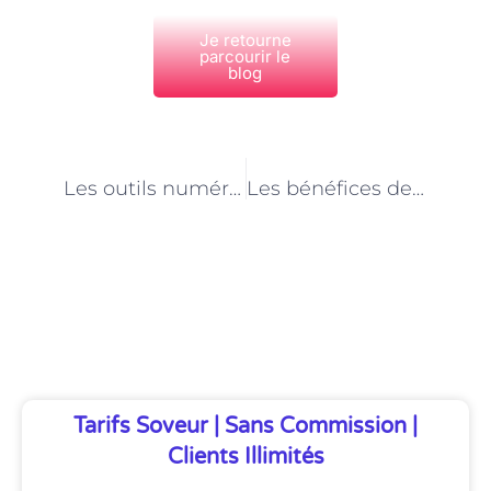
Je retourne
parcourir le
blog
PRÉCÉDENT
NEXT
Les outils numériques en ergothérapie à Paris
Les bénéfices de l’ergothérapie dans la rééducation des troubles de la déglutition à Paris
Découvrez Également
Tarifs Soveur | Sans Commission |
Clients Illimités