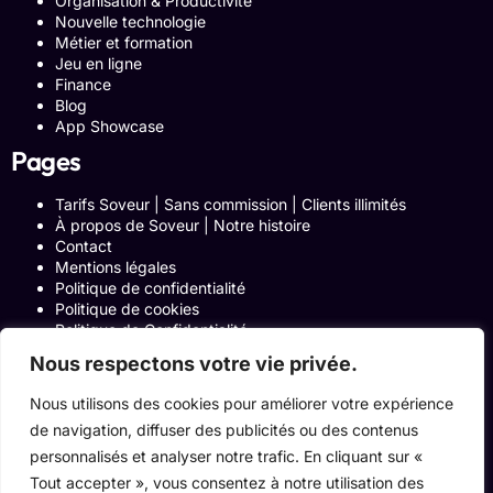
Organisation & Productivité
Nouvelle technologie
Métier et formation
Jeu en ligne
Finance
Blog
App Showcase
Pages
Tarifs Soveur | Sans commission | Clients illimités
À propos de Soveur | Notre histoire
Contact
Mentions légales
Politique de confidentialité
Politique de cookies
Politique de Confidentialité
Formulaire de contact
Nous respectons votre vie privée.
Blog
Notre histoire
Nous utilisons des cookies pour améliorer votre expérience
Programme Affiliation
de navigation, diffuser des publicités ou des contenus
Conditions générales d’utilisation
ACCUEIL
personnalisés et analyser notre trafic. En cliquant sur «
Onglets Zone Affilié
Tout accepter », vous consentez à notre utilisation des