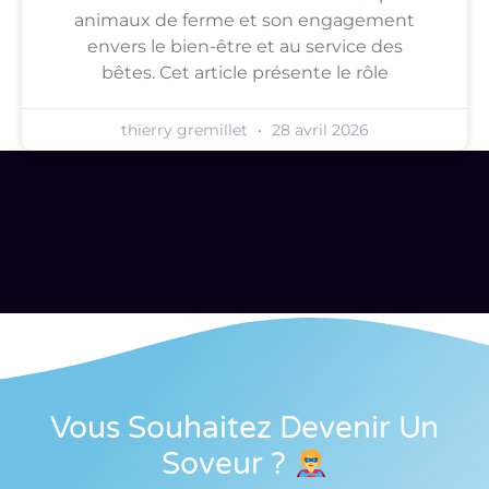
animaux de ferme et son engagement
envers le bien-être et au service des
bêtes. Cet article présente le rôle
thierry gremillet
28 avril 2026
Vous Souhaitez Devenir Un
Soveur
?