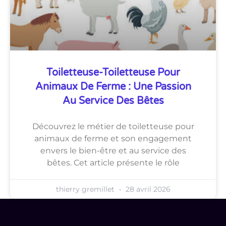
Toiletteuse-Toiletteuse Pour
Animaux De Ferme : Une Passion
Au Service Des Bêtes
Découvrez le métier de toiletteuse pour
animaux de ferme et son engagement
envers le bien-être et au service des
bêtes. Cet article présente le rôle
thierry gremillet
28 avril 2026