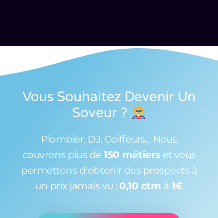
Vous Souhaitez Devenir Un
Soveur
?
Plombier, DJ, Coiffeurs... Nous
couvrons plus de
150 métiers
et vous
permettons d'obtenir des prospects à
un prix jamais vu :
0,10 ctm
à
1€