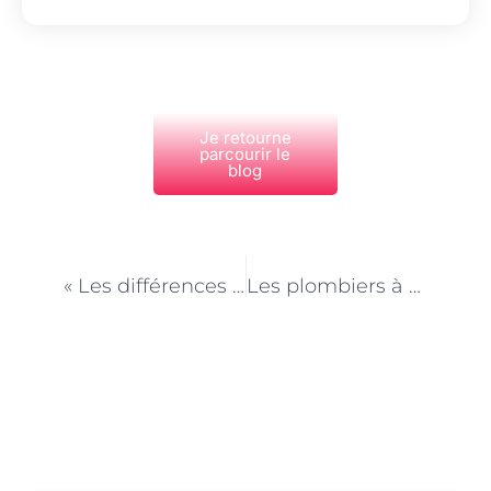
Je retourne
parcourir le
blog
PRÉCÉDENT
NEXT
« Les différences entre le blanchiment dentaire chez le dentiste et en institut à Paris »
Les plombiers à Paris et les nouvelles technologies
Découvrez Également