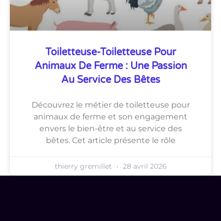
Toiletteuse-Toiletteuse Pour
Animaux De Ferme : Une Passion
Au Service Des Bêtes
Découvrez le métier de toiletteuse pour
animaux de ferme et son engagement
envers le bien-être et au service des
bêtes. Cet article présente le rôle
thierry gremillet
28 avril 2026