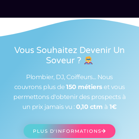
Vous Souhaitez Devenir Un
Soveur
?
Plombier, DJ, Coiffeurs... Nous
couvrons plus de
150 métiers
et vous
permettons d'obtenir des prospects à
un prix jamais vu :
0,10 ctm
à
1€
PLUS D'INFORMATIONS