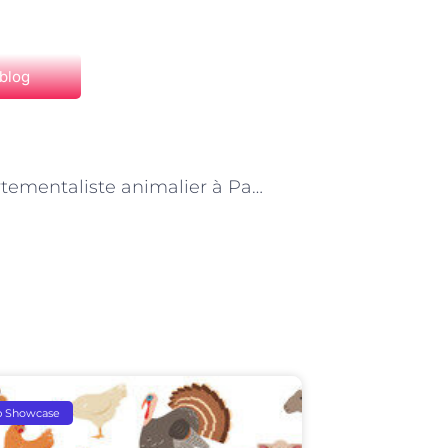
 blog
NEXT
Comportementaliste animalier à Paris : une profession au cœur de la protection animale
p Showcase