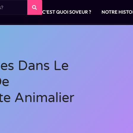
C’EST QUOI SOVEUR ?
NOTRE HISTO
ues Dans Le
De
e Animalier
s