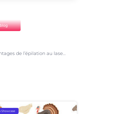
 blog
NEXT
Les avantages de l’épilation au laser pour les personnes ayant des poils incarnés à Paris
p Showcase