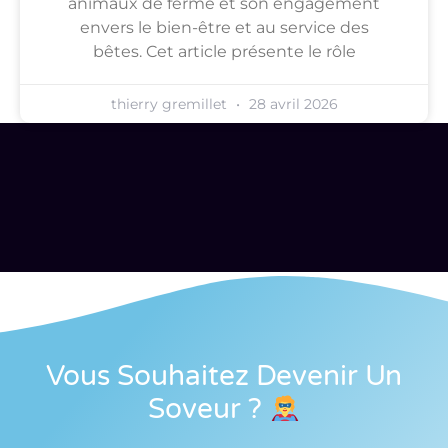
animaux de ferme et son engagement
envers le bien-être et au service des
bêtes. Cet article présente le rôle
thierry gremillet
28 avril 2026
Vous Souhaitez Devenir Un
Soveur
?