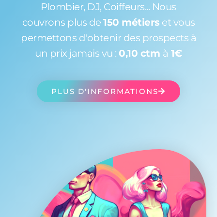
Plombier, DJ, Coiffeurs... Nous
couvrons plus de
150 métiers
et vous
permettons d'obtenir des prospects à
un prix jamais vu :
0,10 ctm
à
1€
PLUS D'INFORMATIONS