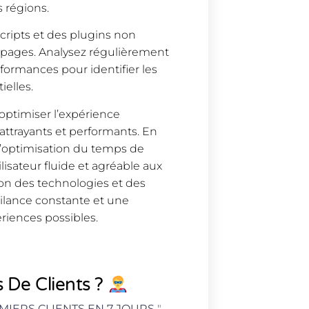
s régions.
scripts et des plugins non
s pages. Analysez régulièrement
rformances pour identifier les
ielles.
 optimiser l’expérience
 attrayants et performants. En
l’optimisation du temps de
isateur fluide et agréable aux
ution des technologies et des
ilance constante et une
ériences possibles.
 De Clients ?
MIERS CLIENTS EN 7 JOURS
"