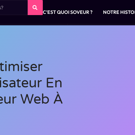
C’EST QUOI SOVEUR ?
NOTRE HISTO
imiser
isateur En
teur Web À