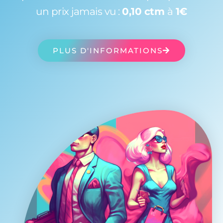
un prix jamais vu :
0,10 ctm
à
1€
PLUS D'INFORMATIONS