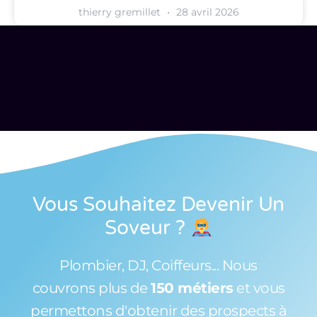
thierry gremillet
28 avril 2026
Vous Souhaitez Devenir Un
Soveur
?
Plombier, DJ, Coiffeurs... Nous
couvrons plus de
150 métiers
et vous
permettons d'obtenir des prospects à