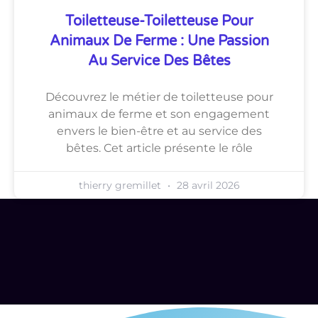
Toiletteuse-Toiletteuse Pour
Animaux De Ferme : Une Passion
Au Service Des Bêtes
Découvrez le métier de toiletteuse pour
animaux de ferme et son engagement
envers le bien-être et au service des
bêtes. Cet article présente le rôle
thierry gremillet
28 avril 2026