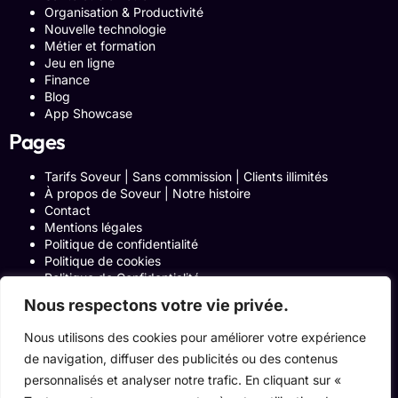
Organisation & Productivité
Nouvelle technologie
Métier et formation
Jeu en ligne
Finance
Blog
App Showcase
Pages
Tarifs Soveur | Sans commission | Clients illimités
À propos de Soveur | Notre histoire
Contact
Mentions légales
Politique de confidentialité
Politique de cookies
Politique de Confidentialité
Formulaire de contact
Nous respectons votre vie privée.
Blog
Notre histoire
Nous utilisons des cookies pour améliorer votre expérience
Programme Affiliation
de navigation, diffuser des publicités ou des contenus
Conditions générales d’utilisation
ACCUEIL
personnalisés et analyser notre trafic. En cliquant sur «
Onglets Zone Affilié