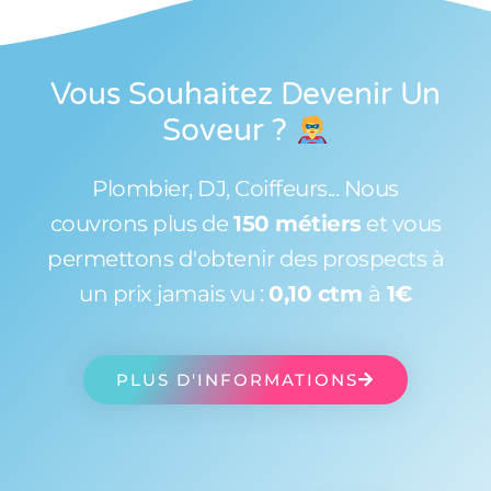
Vous Souhaitez Devenir Un
Soveur
?
Plombier, DJ, Coiffeurs... Nous
couvrons plus de
150 métiers
et vous
permettons d'obtenir des prospects à
un prix jamais vu :
0,10 ctm
à
1€
PLUS D'INFORMATIONS