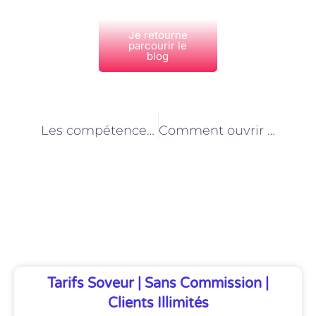
Je retourne
parcourir le
blog
PRÉCÉDENT
NEXT
Les compétences clés pour réussir en tant que serrurier
Comment ouvrir une serrure sans clé : techniques et précautions
Découvrez Également
Tarifs Soveur | Sans Commission |
Clients Illimités