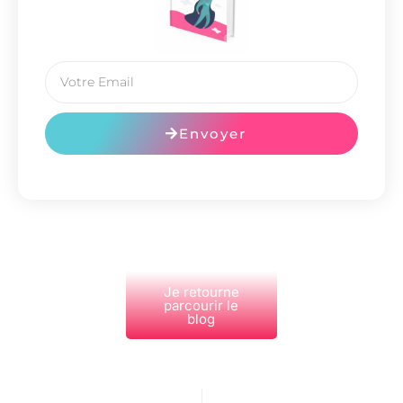
Envoyer
Je retourne
parcourir le
blog
PRÉCÉDENT
NEXT