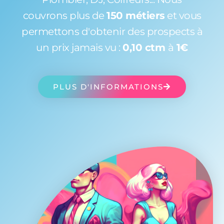
couvrons plus de
150 métiers
et vous
permettons d'obtenir des prospects à
un prix jamais vu :
0,10 ctm
à
1€
PLUS D'INFORMATIONS