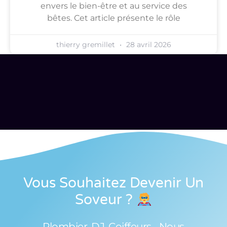
envers le bien-être et au service des
bêtes. Cet article présente le rôle
thierry gremillet
28 avril 2026
Vous Souhaitez Devenir Un
Soveur
?
Plombier, DJ, Coiffeurs... Nous