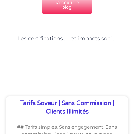
parcourir le
blog
PRÉCÉDENT
NEXT
Les certifications et reconnaissances professionnelles pour les concepteurs de jeux vidéo à Paris
Les impacts sociaux des jeux vidéo : la responsabilité des concepteurs parisiens
Découvrez Également
Tarifs Soveur | Sans Commission |
Clients Illimités
## Tarifs simples. Sans engagement. Sans