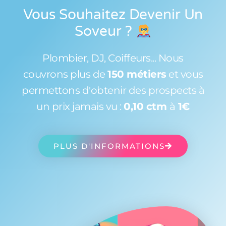
Vous Souhaitez Devenir Un
Soveur
?
Plombier, DJ, Coiffeurs... Nous
couvrons plus de
150 métiers
et vous
permettons d'obtenir des prospects à
un prix jamais vu :
0,10 ctm
à
1€
PLUS D'INFORMATIONS