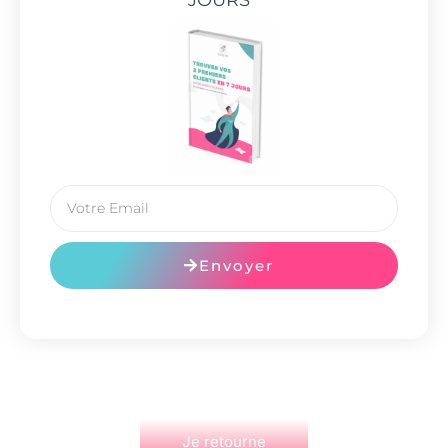
JOURS
"
Envoyer
Je retourne