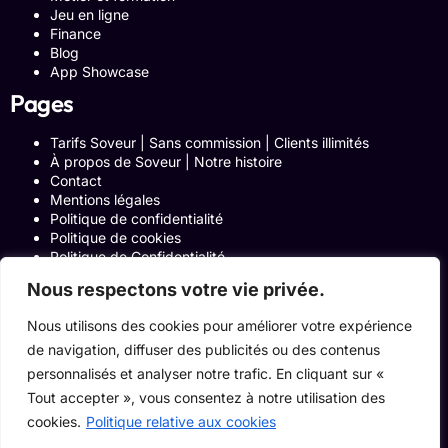
Jeu en ligne
Finance
Blog
App Showcase
Pages
Tarifs Soveur | Sans commission | Clients illimités
À propos de Soveur | Notre histoire
Contact
Mentions légales
Politique de confidentialité
Politique de cookies
Politique de Confidentialité
Formulaire de contact
Nous respectons votre vie privée.
Blog
Notre histoire
Nous utilisons des cookies pour améliorer votre expérience
Programme Affiliation
de navigation, diffuser des publicités ou des contenus
Conditions générales d’utilisation
ACCUEIL
personnalisés et analyser notre trafic. En cliquant sur «
Onglets Zone Affilié
Tout accepter », vous consentez à notre utilisation des
Le Blog
cookies.
Politique relative aux cookies
Devenir pro