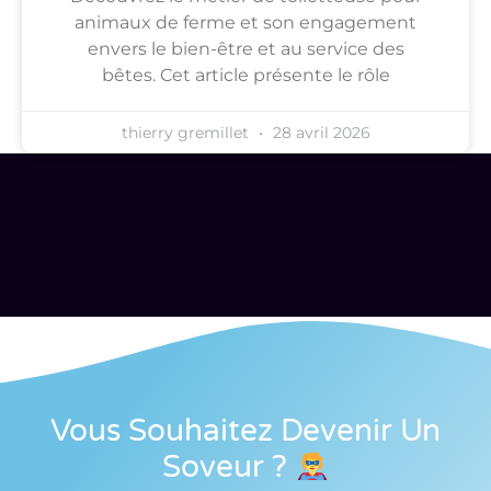
animaux de ferme et son engagement
envers le bien-être et au service des
bêtes. Cet article présente le rôle
thierry gremillet
28 avril 2026
Vous Souhaitez Devenir Un
Soveur
?