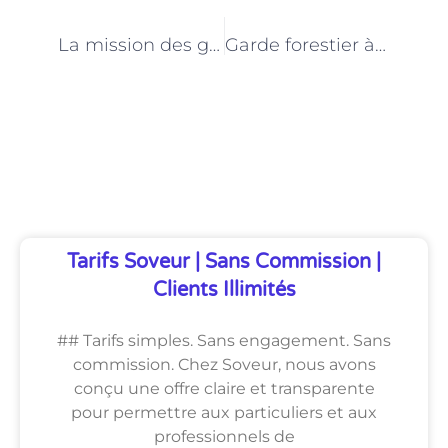
PRÉCÉDENT
NEXT
La mission des gardes forestiers parisiens : préserver les écosystèmes fragiles en plein cœur de la ville
Garde forestier à Paris : un métier au service de l’environnement et du bien-être des citadins
Découvrez Également
Tarifs Soveur | Sans Commission |
Clients Illimités
## Tarifs simples. Sans engagement. Sans
commission. Chez Soveur, nous avons
conçu une offre claire et transparente
pour permettre aux particuliers et aux
professionnels de