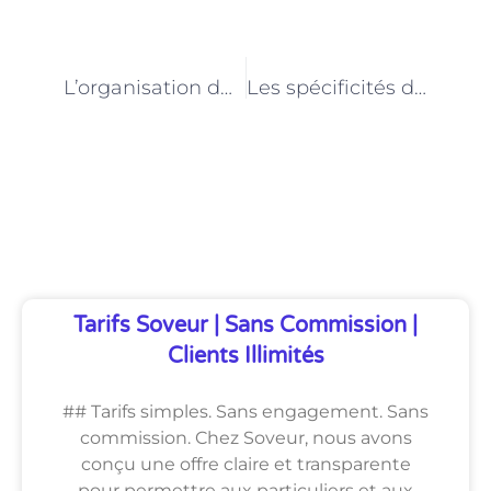
PRÉCÉDENT
NEXT
L’organisation du travail des aides-soignantes dans les structures de soins parisiennes
Les spécificités du métier d’aide-soignante en psychiatrie à Paris
Découvrez Également
Tarifs Soveur | Sans Commission |
Clients Illimités
## Tarifs simples. Sans engagement. Sans
commission. Chez Soveur, nous avons
conçu une offre claire et transparente
pour permettre aux particuliers et aux