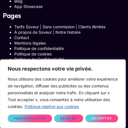
Blog
App Showcase
Pages
Tarifs Soveur | Sans commission | Clients illimités
À propos de Soveur | Notre histoire
Contact
Mentions légales
Politique de confidentialité
Politique de cookies
Politique de Confidentialité
Formulaire de contact
Nous respectons votre vie privée.
Blog
Notre histoire
Nous utilisons des cookies pour améliorer votre expérience
Programme Affiliation
de navigation, diffuser des publicités ou des contenus
Conditions générales d’utilisation
ACCUEIL
personnalisés et analyser notre trafic. En cliquant sur «
Onglets Zone Affilié
Tout accepter », vous consentez à notre utilisation des
Le Blog
cookies.
Politique relative aux cookies
Devenir pro
PERSONNALISER
REJETER
ACCEPTER