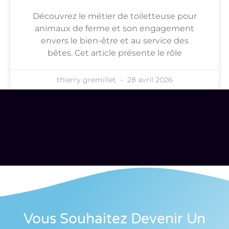
Découvrez le métier de toiletteuse pour
animaux de ferme et son engagement
envers le bien-être et au service des
bêtes. Cet article présente le rôle
thierry gremillet
28 avril 2026
Vous Souhaitez Devenir Un