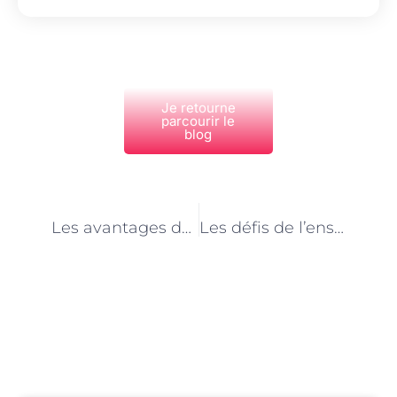
Je retourne
parcourir le
blog
PRÉCÉDENT
NEXT
Les avantages de suivre des cours avec un moniteur d’équitation à Paris
Les défis de l’enseignement de l’équitation adaptée à Paris
Découvrez Également