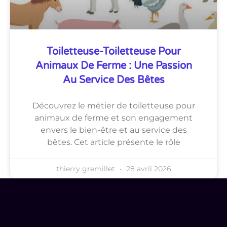
Toiletteuse-Toiletteuse Pour
Animaux De Ferme : Une Passion
Au Service Des Bêtes
Découvrez le métier de toiletteuse pour
animaux de ferme et son engagement
envers le bien-être et au service des
bêtes. Cet article présente le rôle
thierry gremillet
28 avril 2026