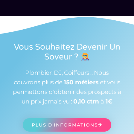
Vous Souhaitez Devenir Un
Soveur
?
Plombier, DJ, Coiffeurs... Nous
couvrons plus de
150 métiers
et vous
permettons d'obtenir des prospects à
un prix jamais vu :
0,10 ctm
à
1€
PLUS D'INFORMATIONS