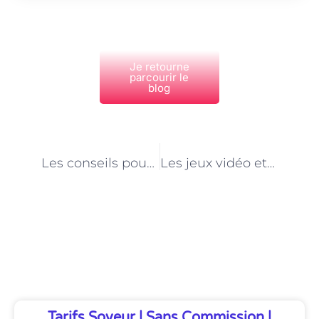
Je retourne
parcourir le
blog
PRÉCÉDENT
NEXT
Les conseils pour réussir son entretien d’embauche en tant que concepteur de jeux vidéo à Paris
Les jeux vidéo et la réalité virtuelle au service de l’art à Paris : perspectives créatives
Découvrez Également
Tarifs Soveur | Sans Commission |