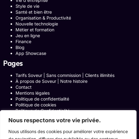
Vie d'entreprise
Style de vie
Santé et bien être
Organisation & Productivité
Nouvelle technologie
Métier et formation
Jeu en ligne
Finance
Blog
App Showcase
Pages
Tarifs Soveur | Sans commission | Clients illimités
À propos de Soveur | Notre histoire
Contact
Mentions légales
Politique de confidentialité
Politique de cookies
Politique de Confidentialité
Formulaire de contact
Nous respectons votre vie privée.
Blog
Notre histoire
Nous utilisons des cookies pour améliorer votre expérience
Programme Affiliation
de navigation, diffuser des publicités ou des contenus