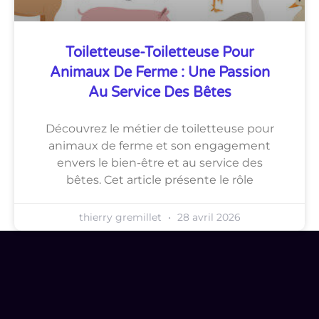
Toiletteuse-Toiletteuse Pour
Animaux De Ferme : Une Passion
Au Service Des Bêtes
Découvrez le métier de toiletteuse pour
animaux de ferme et son engagement
envers le bien-être et au service des
bêtes. Cet article présente le rôle
thierry gremillet
28 avril 2026