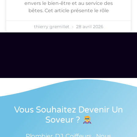
envers le bien-être et au service des
bêtes. Cet article présente le rôle
thierry gremillet
28 avril 2026
Vous Souhaitez Devenir Un
Soveur
?
Plombier, DJ, Coiffeurs... Nous