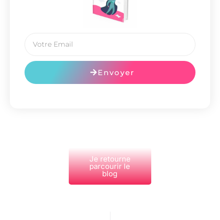
Envoyer
Je retourne
parcourir le
blog
PRÉCÉDENT
NEXT