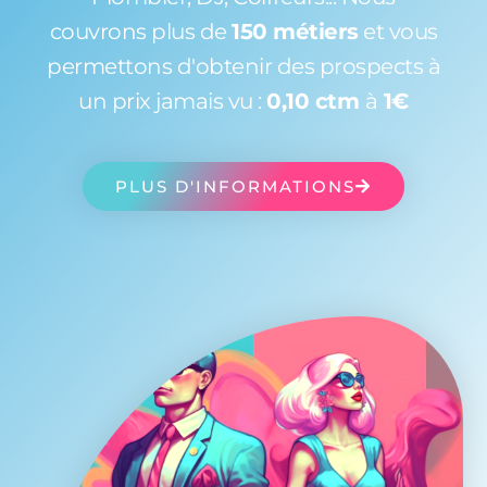
couvrons plus de
150 métiers
et vous
permettons d'obtenir des prospects à
un prix jamais vu :
0,10 ctm
à
1€
PLUS D'INFORMATIONS