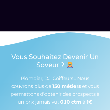
Vous Souhaitez Devenir Un
Soveur
?
Plombier, DJ, Coiffeurs... Nous
couvrons plus de
150 métiers
et vous
permettons d'obtenir des prospects à
un prix jamais vu :
0,10 ctm
à
1€