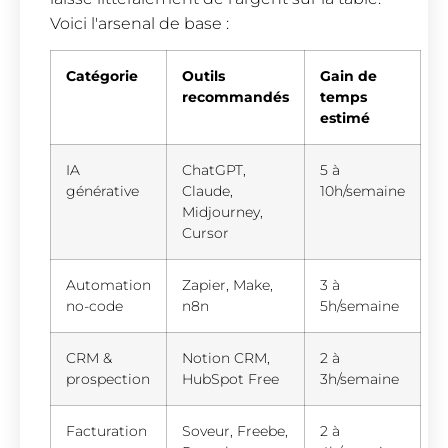
Voici l'arsenal de base :
Catégorie
Outils
Gain de
recommandés
temps
estimé
IA
ChatGPT,
5 à
générative
Claude,
10h/semaine
Midjourney,
Cursor
Automation
Zapier, Make,
3 à
no-code
n8n
5h/semaine
CRM &
Notion CRM,
2 à
prospection
HubSpot Free
3h/semaine
Facturation
Soveur, Freebe,
2 à