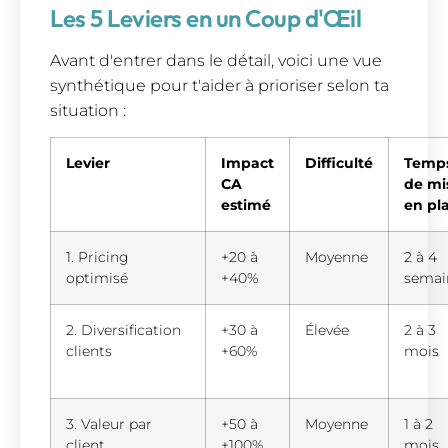
Les 5 Leviers en un Coup d'Œil
Avant d'entrer dans le détail, voici une vue
synthétique pour t'aider à prioriser selon ta
situation :
Levier
Impact
Difficulté
Temp
CA
de mi
estimé
en pl
1. Pricing
+20 à
Moyenne
2 à 4
optimisé
+40%
semai
2. Diversification
+30 à
Élevée
2 à 3
clients
+60%
mois
3. Valeur par
+50 à
Moyenne
1 à 2
client
+100%
mois