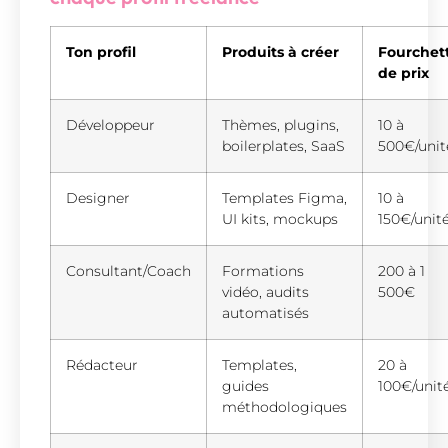
Ton profil
Produits à créer
Fourchet
de prix
Développeur
Thèmes, plugins,
10 à
boilerplates, SaaS
500€/unit
Designer
Templates Figma,
10 à
UI kits, mockups
150€/unit
Consultant/Coach
Formations
200 à 1
vidéo, audits
500€
automatisés
Rédacteur
Templates,
20 à
guides
100€/unit
méthodologiques