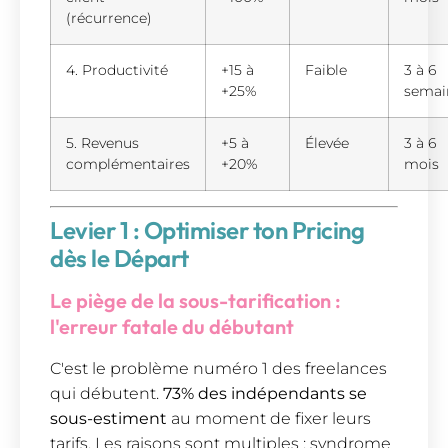
(récurrence)
4. Productivité
+15 à
Faible
3 à 6
+25%
semai
5. Revenus
+5 à
Élevée
3 à 6
complémentaires
+20%
mois
Levier 1 : Optimiser ton Pricing
dès le Départ
Le piège de la sous-tarification :
l'erreur fatale du débutant
C'est le problème numéro 1 des freelances
qui débutent.
73% des indépendants se
sous-estiment
au moment de fixer leurs
tarifs. Les raisons sont multiples : syndrome