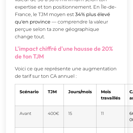
expertise et ton positionnement. En Île-de-
France, le TJM moyen est
34% plus élevé
qu'en province
— comprendre la valeur
perçue selon ta zone géographique
change tout.
L'impact chiffré d'une hausse de 20%
de ton TJM
Voici ce que représente une augmentation
de tarif sur ton CA annuel :
Scénario
TJM
Jours/mois
Mois
C
travaillés
a
Avant
400€
15
11
6
0