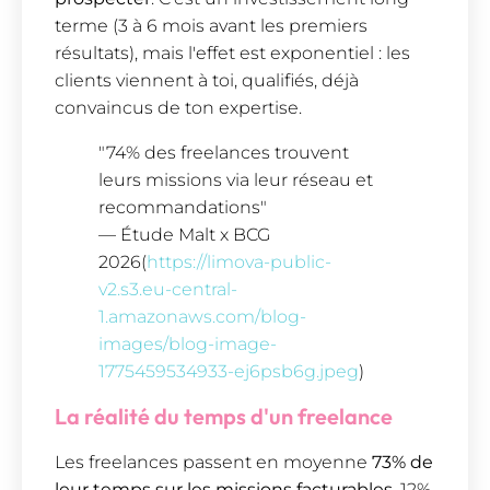
terme (3 à 6 mois avant les premiers
résultats), mais l'effet est exponentiel : les
clients viennent à toi, qualifiés, déjà
convaincus de ton expertise.
"74% des freelances trouvent
leurs missions via leur réseau et
recommandations"
— Étude Malt x BCG
2026(
https://limova-public-
v2.s3.eu-central-
1.amazonaws.com/blog-
images/blog-image-
1775459534933-ej6psb6g.jpeg
)
La réalité du temps d'un freelance
Les freelances passent en moyenne
73% de
leur temps sur les missions facturables
, 12%