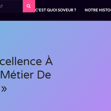
C’EST QUOI SOVEUR ?
NOTRE HISTO
cellence À
 Métier De
 »