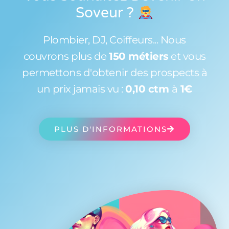
Soveur
?
Plombier, DJ, Coiffeurs... Nous
couvrons plus de
150 métiers
et vous
permettons d'obtenir des prospects à
un prix jamais vu :
0,10 ctm
à
1€
PLUS D'INFORMATIONS