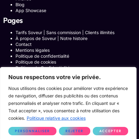
Blog
App Showcase
Pages
Tarifs Soveur | Sans commission | Clients illimités
À propos de Soveur | Notre histoire
Contact
Mentions légales
Politique de confidentialité
Politique de cookies
Politique de Confidentialité
Formulaire de contact
Nous respectons votre vie privée.
Blog
Notre histoire
Nous utilisons des cookies pour améliorer votre expérience
Programme Affiliation
de navigation, diffuser des publicités ou des contenus
Conditions générales d’utilisation
personnalisés et analyser notre trafic. En cliquant sur «
ACCUEIL
Onglets Zone Affilié
Tout accepter », vous consentez à notre utilisation des
Le Blog
cookies.
Politique relative aux cookies
Devenir pro
PERSONNALISER
REJETER
ACCEPTER