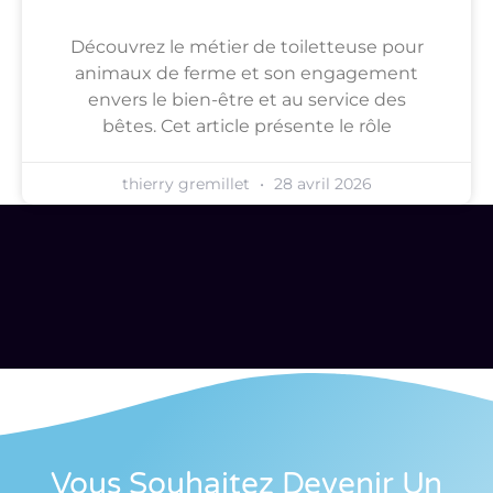
Découvrez le métier de toiletteuse pour
animaux de ferme et son engagement
envers le bien-être et au service des
bêtes. Cet article présente le rôle
thierry gremillet
28 avril 2026
Vous Souhaitez Devenir Un