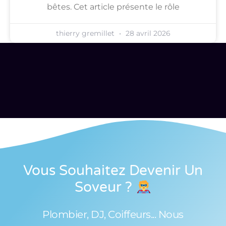
bêtes. Cet article présente le rôle
thierry gremillet
28 avril 2026
Vous Souhaitez Devenir Un
Soveur
?
Plombier, DJ, Coiffeurs... Nous