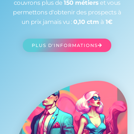
couvrons plus de
150 métiers
et vous
permettons d'obtenir des prospects à
un prix jamais vu :
0,10 ctm
à
1€
PLUS D'INFORMATIONS