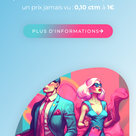
un prix jamais vu :
0,10 ctm
à
1€
PLUS D'INFORMATIONS