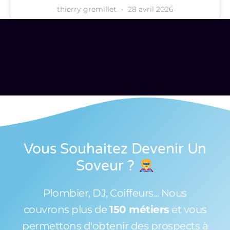
thierry gremillet
28 avril 2026
Vous Souhaitez Devenir Un
Soveur
?
Plombier, DJ, Coiffeurs... Nous
couvrons plus de
150 métiers
et vous
permettons d'obtenir des prospects à