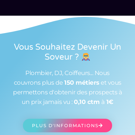
Vous Souhaitez Devenir Un
Soveur
?
Plombier, DJ, Coiffeurs... Nous
couvrons plus de
150 métiers
et vous
permettons d'obtenir des prospects à
un prix jamais vu :
0,10 ctm
à
1€
PLUS D'INFORMATIONS