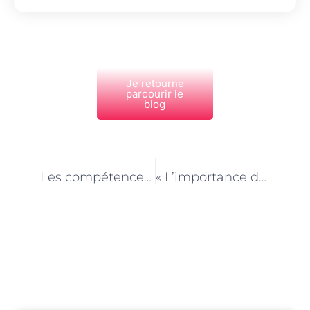
Je retourne
parcourir le
blog
PRÉCÉDENT
NEXT
Les compétences en décoration d’intérieur pour un Employé de maison à Paris
« L’importance de la relation client dans une agence d’aide à domicile à Paris »
Découvrez Également