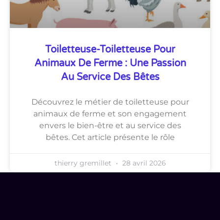
Toiletteuse-Toiletteuse Pour
Animaux De Ferme : Une Passion
Au Service Des Bêtes
Découvrez le métier de toiletteuse pour
animaux de ferme et son engagement
envers le bien-être et au service des
bêtes. Cet article présente le rôle
thierry gremillet
28 avril 2026