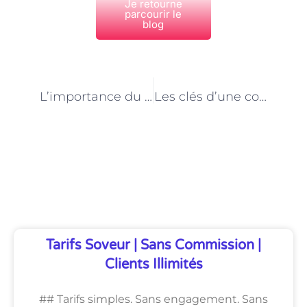
Je retourne
parcourir le
blog
PRÉCÉDENT
NEXT
L’importance du jeu dans le travail des gardes d’enfants à domicile à Paris
Les clés d’une collaboration harmonieuse entre les parents et la garde d’enfants à domicile à Paris
Découvrez Également
Tarifs Soveur | Sans Commission |
Clients Illimités
## Tarifs simples. Sans engagement. Sans