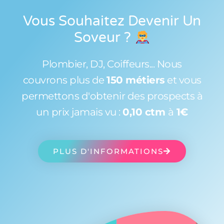
Vous Souhaitez Devenir Un
Soveur
?
Plombier, DJ, Coiffeurs... Nous
couvrons plus de
150 métiers
et vous
permettons d'obtenir des prospects à
un prix jamais vu :
0,10 ctm
à
1€
PLUS D'INFORMATIONS