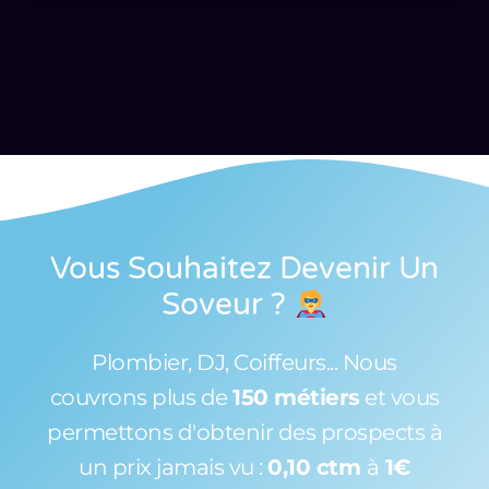
Vous Souhaitez Devenir Un
Soveur
?
Plombier, DJ, Coiffeurs... Nous
couvrons plus de
150 métiers
et vous
permettons d'obtenir des prospects à
un prix jamais vu :
0,10 ctm
à
1€