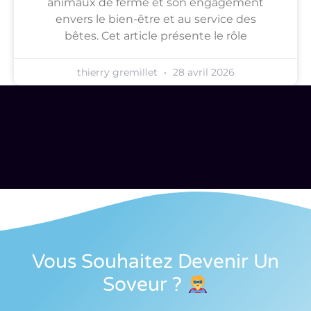
animaux de ferme et son engagement
envers le bien-être et au service des
bêtes. Cet article présente le rôle
thierry gremillet
28 avril 2026
Vous Souhaitez Devenir Un
Soveur
?