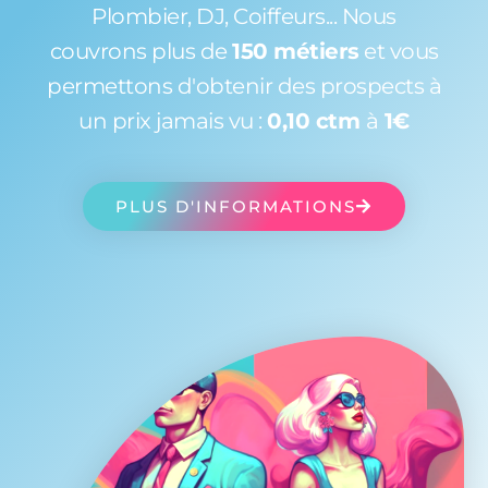
Plombier, DJ, Coiffeurs... Nous
couvrons plus de
150 métiers
et vous
permettons d'obtenir des prospects à
un prix jamais vu :
0,10 ctm
à
1€
PLUS D'INFORMATIONS