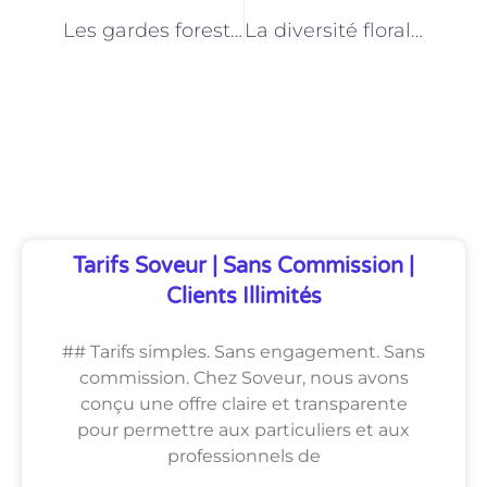
PRÉCÉDENT
NEXT
Les gardes forestiers au service de la sécurité et de l’ordre dans les espaces verts parisiens
La diversité florale de Paris : le rôle des gardes forestiers dans sa préservation
Découvrez Également
Tarifs Soveur | Sans Commission |
Clients Illimités
## Tarifs simples. Sans engagement. Sans
commission. Chez Soveur, nous avons
conçu une offre claire et transparente
pour permettre aux particuliers et aux
professionnels de