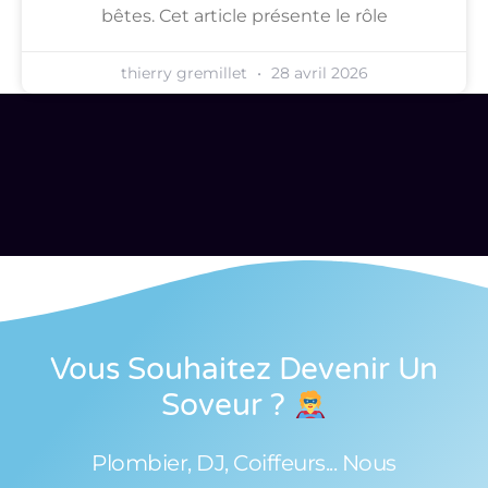
bêtes. Cet article présente le rôle
thierry gremillet
28 avril 2026
Vous Souhaitez Devenir Un
Soveur
?
Plombier, DJ, Coiffeurs... Nous