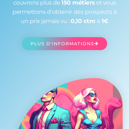
couvrons plus de
150 métiers
et vous
permettons d'obtenir des prospects à
un prix jamais vu :
0,10 ctm
à
1€
PLUS D'INFORMATIONS