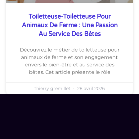
Toiletteuse-Toiletteuse Pour
Animaux De Ferme : Une Passion
Au Service Des Bêtes
Découvrez le métier de toiletteuse pour
animaux de ferme et son engagement
envers le bien-être et au service des
bêtes. Cet article présente le rôle
thierry gremillet
28 avril 2026