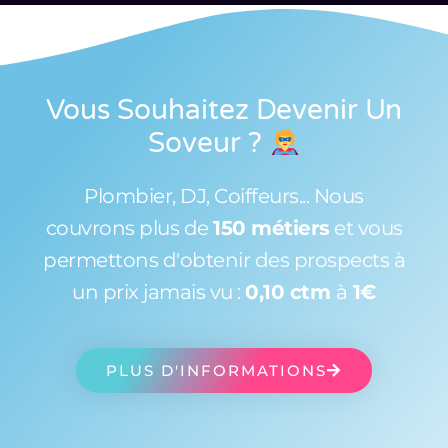
Vous Souhaitez Devenir Un
Soveur
?
Plombier, DJ, Coiffeurs... Nous
couvrons plus de
150 métiers
et vous
permettons d'obtenir des prospects à
un prix jamais vu :
0,10 ctm
à
1€
PLUS D'INFORMATIONS