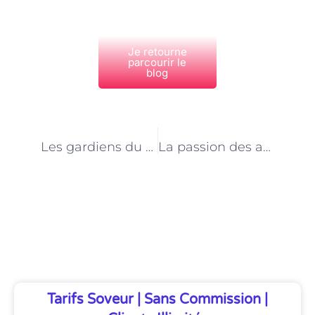
Je retourne
parcourir le
blog
PRÉCÉDENT
NEXT
Les gardiens du zoo à Paris : des défenseurs de la biodiversité
La passion des animaux : les motivations des gardiens de zoo à Paris
Découvrez Également
Tarifs Soveur | Sans Commission |