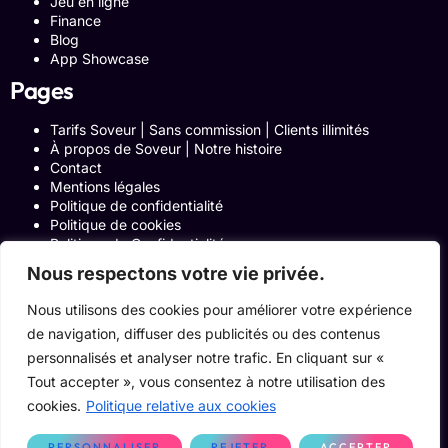
Jeu en ligne
Finance
Blog
App Showcase
Pages
Tarifs Soveur | Sans commission | Clients illimités
À propos de Soveur | Notre histoire
Contact
Mentions légales
Politique de confidentialité
Politique de cookies
Politique de Confidentialité
Formulaire de contact
Nous respectons votre vie privée.
Blog
Notre histoire
Nous utilisons des cookies pour améliorer votre expérience
Programme Affiliation
de navigation, diffuser des publicités ou des contenus
Conditions générales d’utilisation
ACCUEIL
personnalisés et analyser notre trafic. En cliquant sur «
Onglets Zone Affilié
Tout accepter », vous consentez à notre utilisation des
Le Blog
cookies.
Politique relative aux cookies
Devenir pro
PERSONNALISER
REJETER
ACCEPTER