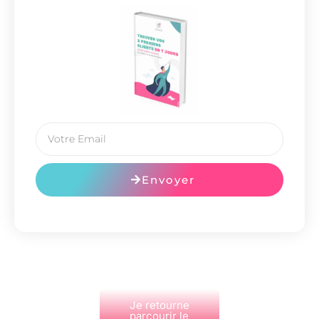
Envoyer
Je retourne
parcourir le