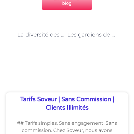
blog
PRÉCÉDENT
NEXT
La diversité des animaux du zoo de Paris : un défi pour les gardiens
Les gardiens de zoo à Paris : des passionnés au service des animaux
Découvrez Également
Tarifs Soveur | Sans Commission |
Clients Illimités
## Tarifs simples. Sans engagement. Sans
commission. Chez Soveur, nous avons