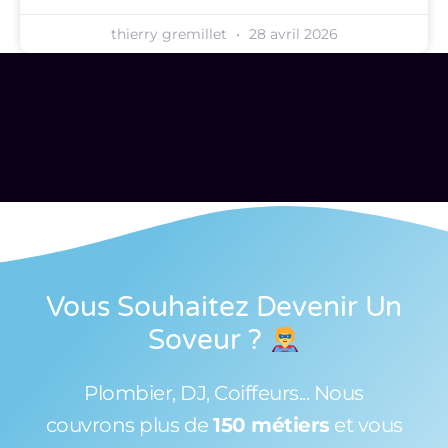
thierry gremillet
28 avril 2026
Vous Souhaitez Devenir Un
Soveur
?
Plombier, DJ, Coiffeurs... Nous
couvrons plus de
150 métiers
et vous