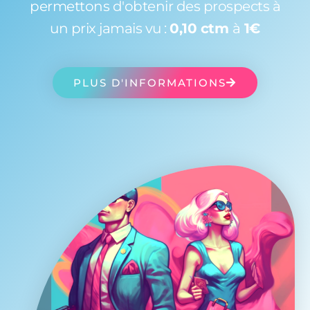
permettons d'obtenir des prospects à
un prix jamais vu :
0,10 ctm
à
1€
PLUS D'INFORMATIONS