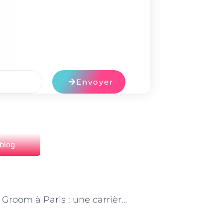
Envoyer
 blog
NEXT
Devenir Groom à Paris : une carrière au galop