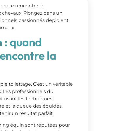
égance rencontre la
x chevaux. Plongez dans un
sionnels passionnés déploient
nimaux.
n : quand
rencontre la
le toilettage. C’est un véritable
x. Les professionnels du
trisant les techniques
ère et la queue des équidés.
nir un résultat parfait.
oming équin sont réputées pour