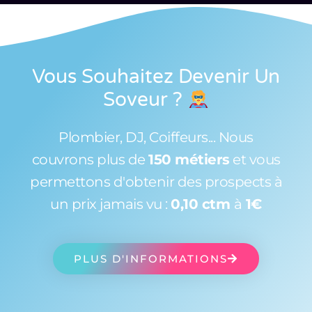
Vous Souhaitez Devenir Un
Soveur
?
Plombier, DJ, Coiffeurs... Nous
couvrons plus de
150 métiers
et vous
permettons d'obtenir des prospects à
un prix jamais vu :
0,10 ctm
à
1€
PLUS D'INFORMATIONS