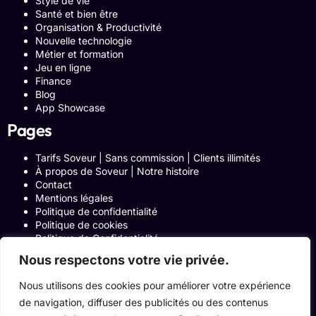
Style de vie
Santé et bien être
Organisation & Productivité
Nouvelle technologie
Métier et formation
Jeu en ligne
Finance
Blog
App Showcase
Pages
Tarifs Soveur | Sans commission | Clients illimités
À propos de Soveur | Notre histoire
Contact
Mentions légales
Politique de confidentialité
Politique de cookies
Politique de Confidentialité
Formulaire de contact
Nous respectons votre vie privée.
Blog
Notre histoire
Nous utilisons des cookies pour améliorer votre expérience
Programme Affiliation
de navigation, diffuser des publicités ou des contenus
Conditions générales d’utilisation