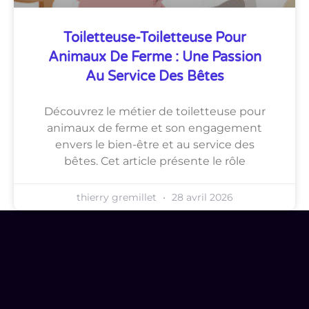
Toiletteuse-Toiletteuse Pour
Animaux De Ferme : Une Passion
Au Service Des Bêtes
Découvrez le métier de toiletteuse pour
animaux de ferme et son engagement
envers le bien-être et au service des
bêtes. Cet article présente le rôle
thierry gremillet
28 avril 2026