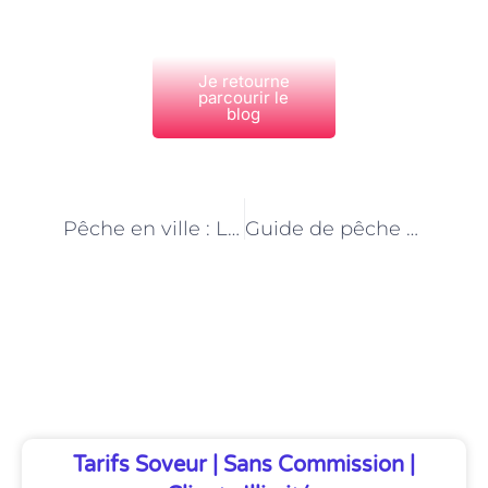
Je retourne
parcourir le
blog
PRÉCÉDENT
NEXT
Pêche en ville : Les guides parisiens vous initient à cette pratique passionnée
Guide de pêche à Paris : Les compétences requises pour exercer ce métier passionné
Découvrez Également
Tarifs Soveur | Sans Commission |