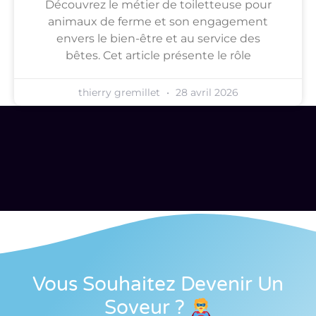
Découvrez le métier de toiletteuse pour
animaux de ferme et son engagement
envers le bien-être et au service des
bêtes. Cet article présente le rôle
thierry gremillet
28 avril 2026
Vous Souhaitez Devenir Un
Soveur
?