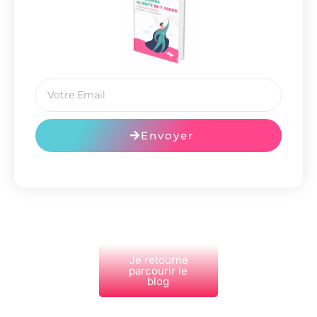
Envoyer
Je retourne
parcourir le
blog