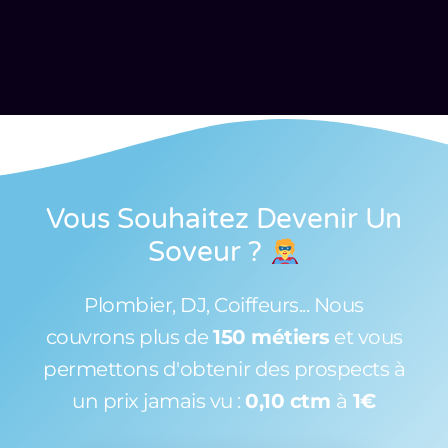
Vous Souhaitez Devenir Un
Soveur
?
Plombier, DJ, Coiffeurs... Nous
couvrons plus de
150 métiers
et vous
permettons d'obtenir des prospects à
un prix jamais vu :
0,10 ctm
à
1€