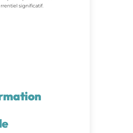
ntiel significatif.
ormation
le