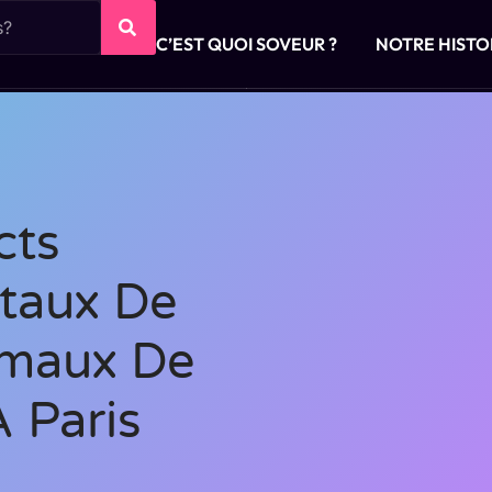
C’EST QUOI SOVEUR ?
NOTRE HISTO
cts
taux De
imaux De
 Paris