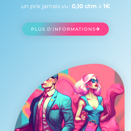
un prix jamais vu :
0,10 ctm
à
1€
PLUS D'INFORMATIONS