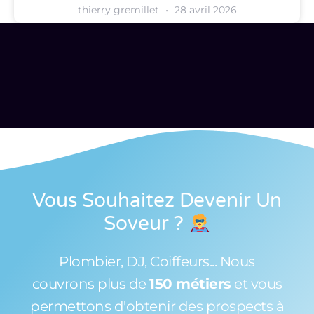
thierry gremillet
28 avril 2026
Vous Souhaitez Devenir Un
Soveur
?
Plombier, DJ, Coiffeurs... Nous
couvrons plus de
150 métiers
et vous
permettons d'obtenir des prospects à