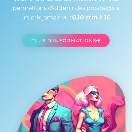
permettons d'obtenir des prospects à
un prix jamais vu :
0,10 ctm
à
1€
PLUS D'INFORMATIONS