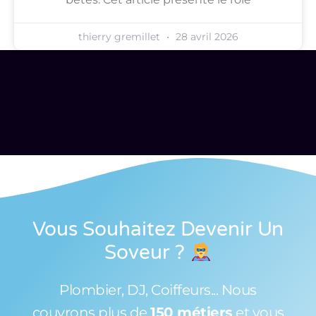
thierry gremillet
28 avril 2026
Vous Souhaitez Devenir Un
Soveur
?
Plombier, DJ, Coiffeurs... Nous
couvrons plus de
150 métiers
et vous