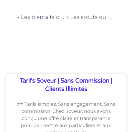
PRÉCÉDENT
NEXT
« Les bienfaits d’un coach parental à Paris pour une éducation positive »
« Les atouts du métier d’initiateur de loisirs à Paris : passion et polyvalence »
Découvrez Également
Tarifs Soveur | Sans Commission |
Clients Illimités
## Tarifs simples. Sans engagement. Sans
commission. Chez Soveur, nous avons
conçu une offre claire et transparente
pour permettre aux particuliers et aux