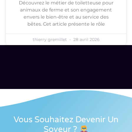
Découvrez le métier de toiletteuse pour
animaux de ferme et son engagement
envers le bien-être et au service des
bêtes. Cet article présente le rôle
thierry gremillet
28 avril 2026
Vous Souhaitez Devenir Un
Soveur
?