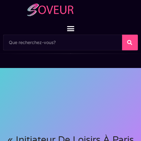
« Initiateur De Loisirs À Paris