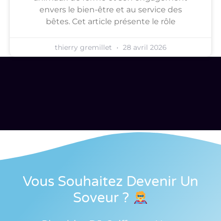
envers le bien-être et au service des
bêtes. Cet article présente le rôle
thierry gremillet
28 avril 2026
Vous Souhaitez Devenir Un
Soveur
?