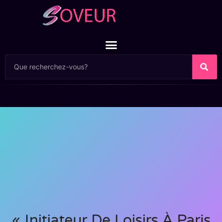
« Initiateur De Loisirs À Paris