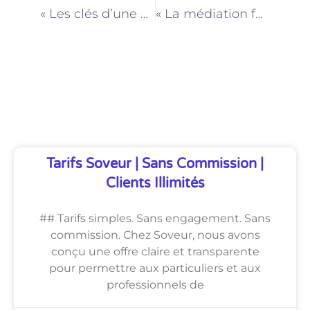
PRÉCÉDENT
NEXT
« Les clés d’une communication efficace : l’expertise d’un coach parental à Paris »
« La médiation familiale à Paris : une réponse aux situations de conflit élevé »
Découvrez Également
Tarifs Soveur | Sans Commission |
Clients Illimités
## Tarifs simples. Sans engagement. Sans
commission. Chez Soveur, nous avons
conçu une offre claire et transparente
pour permettre aux particuliers et aux
professionnels de