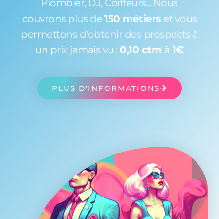
Plombier, DJ, Coiffeurs... Nous
couvrons plus de
150 métiers
et vous
permettons d'obtenir des prospects à
un prix jamais vu :
0,10 ctm
à
1€
PLUS D'INFORMATIONS