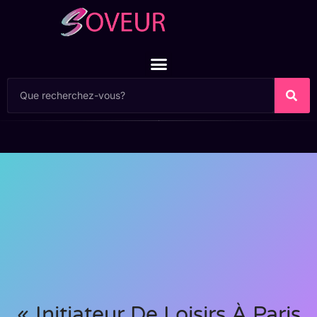
« Initiateur De Loisirs À Paris