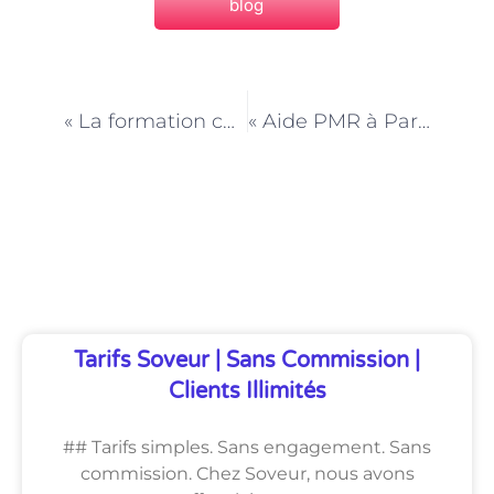
blog
PRÉCÉDENT
NEXT
« La formation continue des initiateurs de loisirs à Paris : rester à la pointe de l’innovation »
« Aide PMR à Paris : des perspectives d’évolution professionnelle prometteuses »
Découvrez Également
Tarifs Soveur | Sans Commission |
Clients Illimités
## Tarifs simples. Sans engagement. Sans
commission. Chez Soveur, nous avons