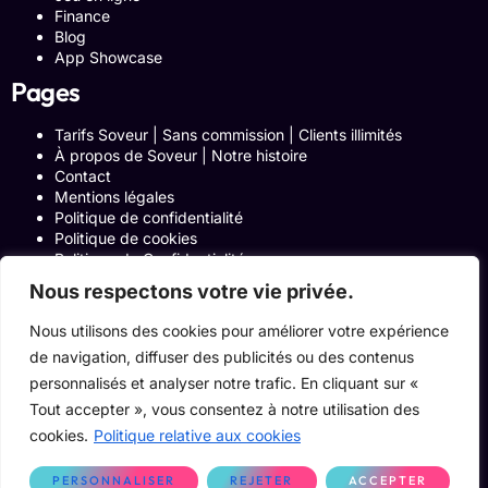
Finance
Blog
App Showcase
Pages
Tarifs Soveur | Sans commission | Clients illimités
À propos de Soveur | Notre histoire
Contact
Mentions légales
Politique de confidentialité
Politique de cookies
Politique de Confidentialité
Formulaire de contact
Nous respectons votre vie privée.
Blog
Notre histoire
Nous utilisons des cookies pour améliorer votre expérience
Programme Affiliation
de navigation, diffuser des publicités ou des contenus
Conditions générales d’utilisation
ACCUEIL
personnalisés et analyser notre trafic. En cliquant sur «
Onglets Zone Affilié
Tout accepter », vous consentez à notre utilisation des
Le Blog
cookies.
Politique relative aux cookies
Devenir pro
PERSONNALISER
REJETER
ACCEPTER