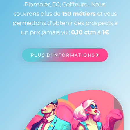
Plombier, DJ, Coiffeurs... Nous
couvrons plus de
150 métiers
et vous
permettons d'obtenir des prospects à
un prix jamais vu :
0,10 ctm
à
1€
PLUS D'INFORMATIONS