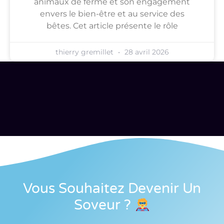
animaux de ferme et son engagement
envers le bien-être et au service des
bêtes. Cet article présente le rôle
thierry gremillet
28 avril 2026
Vous Souhaitez Devenir Un
Soveur
?