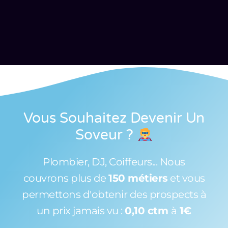
Vous Souhaitez Devenir Un
Soveur
?
Plombier, DJ, Coiffeurs... Nous
couvrons plus de
150 métiers
et vous
permettons d'obtenir des prospects à
un prix jamais vu :
0,10 ctm
à
1€