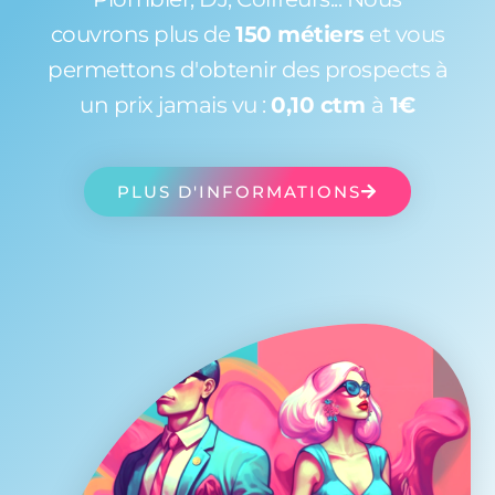
couvrons plus de
150 métiers
et vous
permettons d'obtenir des prospects à
un prix jamais vu :
0,10 ctm
à
1€
PLUS D'INFORMATIONS