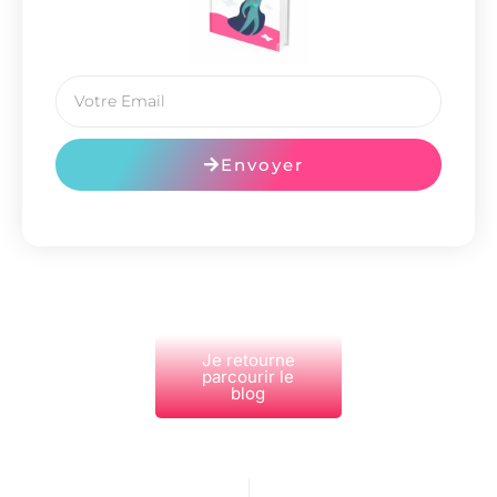
Envoyer
Je retourne
parcourir le
blog
PRÉCÉDENT
NEXT