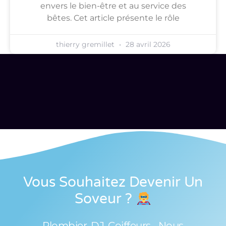
envers le bien-être et au service des
bêtes. Cet article présente le rôle
thierry gremillet
28 avril 2026
Vous Souhaitez Devenir Un
Soveur
?
Plombier, DJ, Coiffeurs... Nous