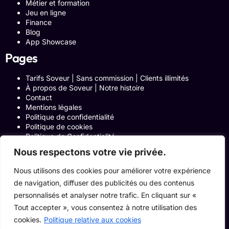
Métier et formation
Jeu en ligne
Finance
Blog
App Showcase
Pages
Tarifs Soveur | Sans commission | Clients illimités
À propos de Soveur | Notre histoire
Contact
Mentions légales
Politique de confidentialité
Politique de cookies
Politique de Confidentialité
Formulaire de contact
Nous respectons votre vie privée.
Blog
Notre histoire
Nous utilisons des cookies pour améliorer votre expérience
Programme Affiliation
de navigation, diffuser des publicités ou des contenus
Conditions générales d’utilisation
ACCUEIL
personnalisés et analyser notre trafic. En cliquant sur «
Onglets Zone Affilié
Tout accepter », vous consentez à notre utilisation des
Le Blog
cookies.
Politique relative aux cookies
Devenir pro