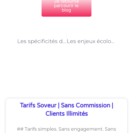
Je retourne
parcourir le
blog
PRÉCÉDENT
NEXT
Les spécificités de la toiture végétalisée à Paris
Les enjeux écologiques liés à la rénovation de toiture à Paris
Découvrez Également
Tarifs Soveur | Sans Commission |
Clients Illimités
## Tarifs simples. Sans engagement. Sans