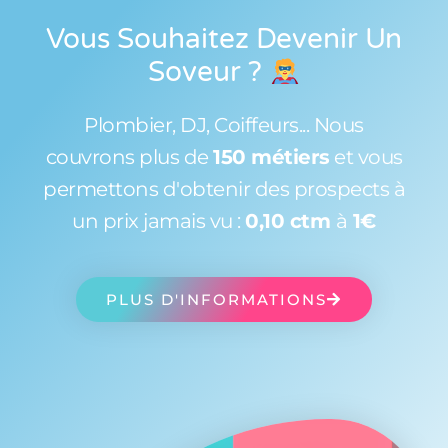
Vous Souhaitez Devenir Un
Soveur
?
Plombier, DJ, Coiffeurs... Nous
couvrons plus de
150 métiers
et vous
permettons d'obtenir des prospects à
un prix jamais vu :
0,10 ctm
à
1€
PLUS D'INFORMATIONS