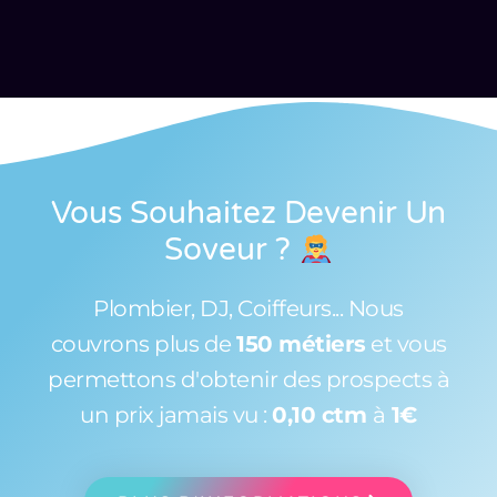
Vous Souhaitez Devenir Un
Soveur
?
Plombier, DJ, Coiffeurs... Nous
couvrons plus de
150 métiers
et vous
permettons d'obtenir des prospects à
un prix jamais vu :
0,10 ctm
à
1€