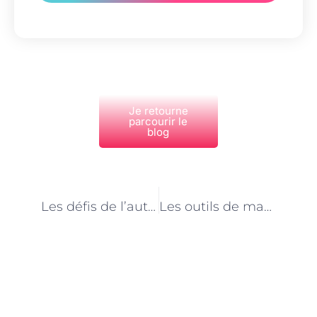
Je retourne
parcourir le
blog
PRÉCÉDENT
NEXT
Les défis de l’auto-entrepreneuriat pour les électriciens à Paris
Les outils de marketing pour les électriciens à Paris
Découvrez Également