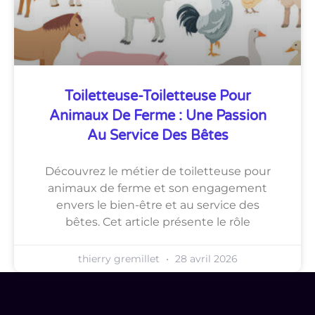
Toiletteuse-Toiletteuse Pour
Animaux De Ferme : Une Passion
Au Service Des Bêtes
Découvrez le métier de toiletteuse pour
animaux de ferme et son engagement
envers le bien-être et au service des
bêtes. Cet article présente le rôle
thierry gremillet
28 avril 2026